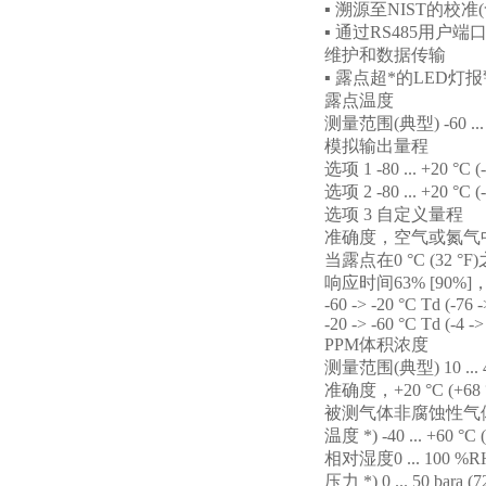
▪
溯源至
NIST
的校准
(
▪
通过
RS485
用户端
维护和数据传输
▪
露点超*的
LED
灯报
露点温度
测量范围
(
典型
) -60 .
模拟输出量程
选项
1 -80 ... +20 °C (
选项
2 -80 ... +20 °C (
选项
3
自定义量程
准确度，空气或氮气
当露点在
0 °C (32 °F)
响应时间
63% [90%]
-60 -> -20 °C Td (-76 -
-20 -> -60 °C Td (-4 ->
PPM
体积浓度
测量范围
(
典型
) 10 ..
准确度，
+20 °C (+68 
被测气体非腐蚀性气
温度
*) -40 ... +60 °C (
相对湿度
0 ... 100 %R
压力
*) 0 ... 50 bara (7