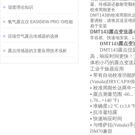
凝。传感器还极耐受颗
湿度理论知识
校准周期更长
DMT143
的校准周期长
要调校，请将其送至维
氢气露点仪 EASIDEW PRO IS性能
易于安装
DMT143
露点变送器
压缩空气露点传感器的选择
L
常容易、快速地安装。
DMT143
露点变
DMT143
露点仪
露点传感器的主要应用技术浅析
高，响应时间更快！
体积小巧的露点变送
工业干燥器应用
▪
带有自动校准功能
(Vaisala)DRYCAP®
传
▪
校准周期长达两年
▪
露点测量范围
-60...
(-76...+140 °F)
▪
准确度
±2 ºC (±3.6 º
▪
抗冷凝结露
▪
快速响应时间
▪
与维萨拉
(Vaisala)
手
DM70
兼容