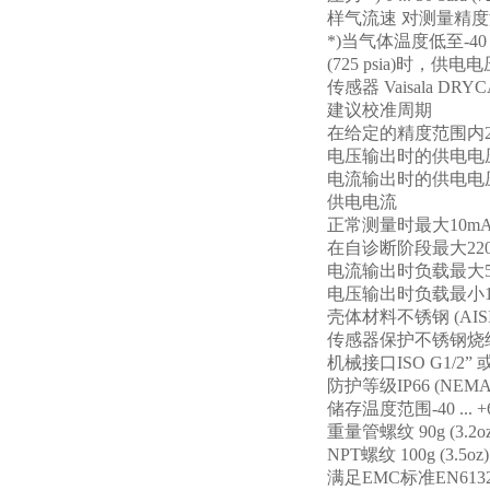
样气流速 对测量精
*)
当气体温度低至
-40
(725 psia)
时，供电电
传感器
Vaisala DRY
建议校准周期
在给定的精度范围内
电压输出时的供电电
电流输出时的供电电
供电电流
正常测量时最大
10m
在自诊断阶段最大
22
电流输出时负载最大
电压输出时负载最小
壳体材料不锈钢
(AIS
传感器保护不锈钢烧
机械接口
ISO G1/2”
防护等级
IP66 (NEMA
储存温度范围
-40 ... 
重量管螺纹
90g (3.2o
NPT
螺纹
100g (3.5oz)
满足
EMC
标准
EN6132