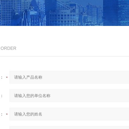
/ ORDER
：
：
：