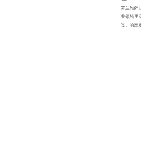
芬兰维萨拉
业领域里
宽、响应迅速
DMT143L完整替代DMT242露点传感器
产品说明:
采用维萨拉(Vaisala)DRYCAP®传感器的DMT143露点仪是一种小
50 bar(725 psia)的压力系统中。维萨拉(Vaisala)DRYCAP
受潮湿环境，因此DMT143露点仪在有水溅的工业场合可以有非常良
间或开车阶段出现管路冷
凝。传感器还极耐受颗粒杂质、油气和大多数