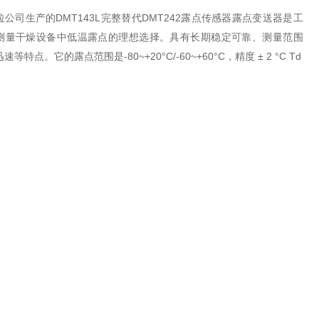
公司生产的DMT143L完整替代DMT242露点传感器露点变送器是工
测量干燥设备中低温露点的理想选择。具有长期稳定可靠、测量范围
等特点。它的露点范围是-80~+20°C/-60~+60°C，精度 ± 2 °C Td
0755-27204768
在线咨询
联系电话：
巧型的露点测量仪表，它可以直接安装在***大
®传感器技术有着长期高性能的运行表现。该传感器*耐
好的表现，这些应用场合包括工艺系统故障期
化学气体，对流速变化也不敏感。