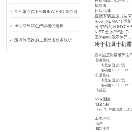
露点测量范围-80…+6
抗冷凝
反应迅速
氢气露点仪 EASIDEW PRO IS性能
直接安装至压力达50
IP65 (NEMA 4
压缩空气露点传感器的选择
可与维萨拉DRYCA
NIST 溯源(带证书)
回路供电显示单元，Nok
露点传感器的主要应用技术浅析
冷干机吸干机露
露点温度测量维萨拉 D
标准量程
测量范围 (典型)
准确度 (-50 ... +60 
扩展量程
测量范围 (典型)
准确度 (-60 ... +60 
传感器
ppm 测量
测量范围
+20 °C 时准确度，101
工作环境
温度
相对湿度