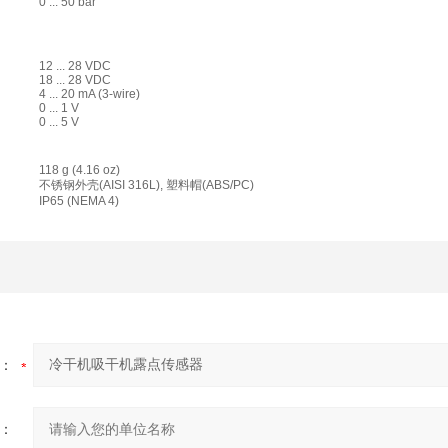
0 ... 50 bar
12 ... 28 VDC
18 ... 28 VDC
4 ... 20 mA (3-wire)
0 ... 1 V
0 ... 5 V
118 g (4.16 oz)
不锈钢外壳(AISI 316L), 塑料帽(ABS/PC)
IP65 (NEMA 4)
：
：