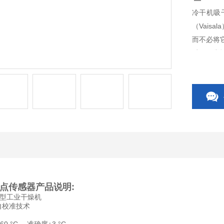
冷干机吸
（Vais
而不必将
过程正常
作自动进
点传感器
​产品说明:
型工业干燥机
 自校准技术