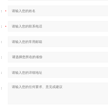
：
：
：
：
：
：