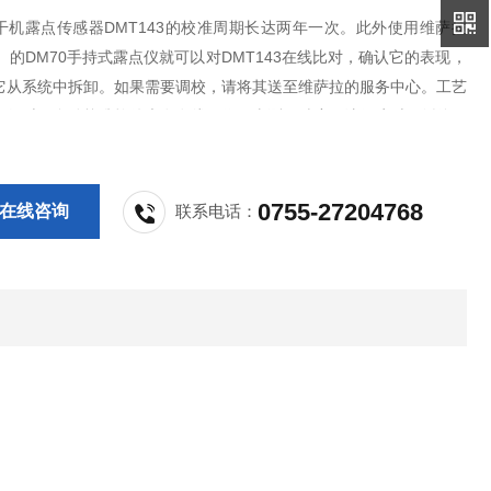
干机露点传感器DMT143的校准周期长达两年一次。此外使用维萨拉
ala）的DM70手持式露点仪就可以对DMT143在线比对，确认它的表现，
它从系统中拆卸。如果需要调校，请将其送至维萨拉的服务中心。工艺
运行时，自动校准软件也在在线工作。当测量精度无法保障时，纠偏工
行。
0755-27204768
在线咨询
联系电话：