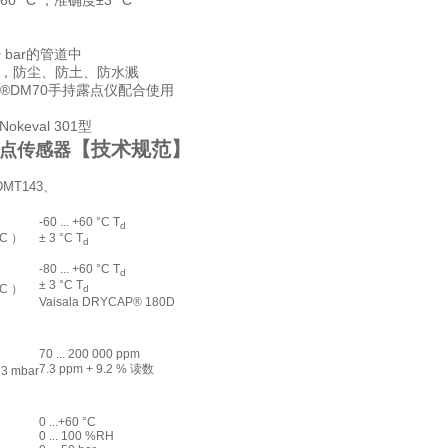
0 °C ，准确度±3 °C
 bar的管道中
) 保护，防尘、防土、防水溅
P®DM70手持露点仪配合使用
eval 301型
【技术规范】
点传感器
MT143、
-60 ... +60 °C T
d
°C ）
± 3 °C T
d
-80 ... +60 °C T
d
± 3 °C T
°C ）
d
Vaisala DRYCAP® 180D
70 ... 200 000 ppm
7.3 ppm + 9.2 % 读数
3 mbar
0 ...+60 °C
0 ... 100 %RH