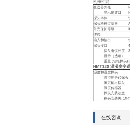
机械性能
变送器外壳
显示屏窗口
探头本体
探头格栅过滤器
外壳保护等级
连接
输入和输出
探头接口
探头电缆长度
显示（选项）
重量 (包括探头)
HMT120 温湿度变
湿度和温度探头
温湿度替代探头
恒定输出探头
湿度传感器
探头安装法兰
探头安装夹, 10
在线咨询