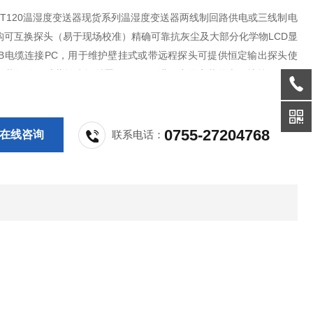
MT120温湿度变送器现货系列温湿度变送器两线制回路供电或三线制电
构可互换探头（易于现场校准）精确可靠抗灰尘及大部分化学物LCD显
SB电缆连接PC，用于维护壁挂式或带远程探头可提供恒定输出探头使
装组件及维萨拉防辐射罩DTR502B进行户外安装外壳保护等级IP65
室以及苛刻环境的暖通应用维萨拉 HUMICAP® HMT120 温湿度变
0755-27204768
在线咨询
联系电话：