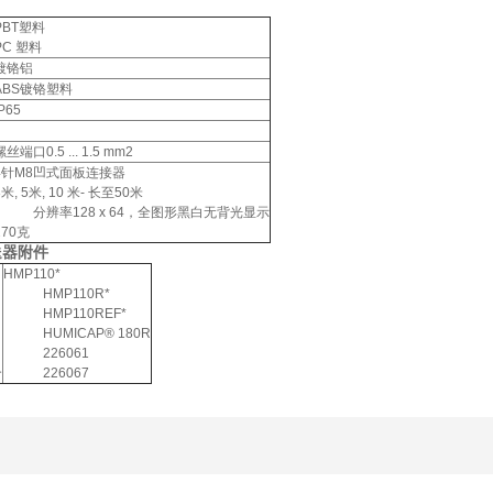
PBT塑料
PC 塑料
镀铬铝
ABS镀铬塑料
IP65
螺丝端口0.5 ... 1.5 mm2
4针M8凹式面板连接器
3米, 5米, 10 米- 长至50米
分辨率128 x 64，全图形黑白无背光显示
270克
送器附件
HMP110*
HMP110R*
HMP110REF*
HUMICAP® 180R
226061
个
226067