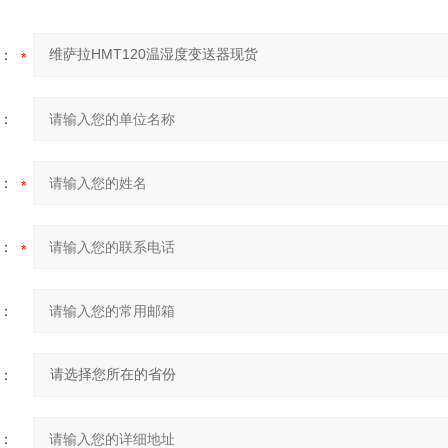
：
：
：
：
：
：
：