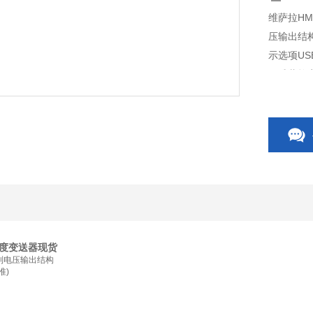
维萨拉H
压输出结
示选项U
用维萨拉安
适用于洁净
送器。
湿度变送器现货
制电压输出结构
准)