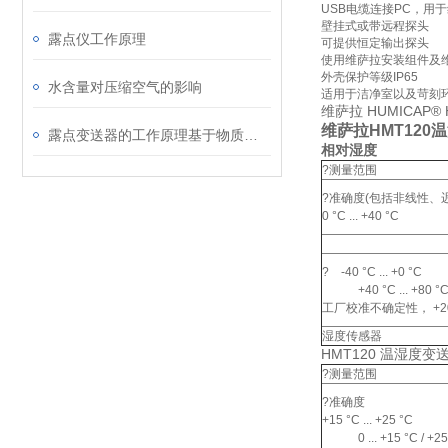
USB电缆连接PC，用
壁挂式或带远程探头
露点仪工作原理
可提供恒定输出探头
使用维萨拉安装组件及维
外壳保护等级IP65
水含量对压缩空气的影响
适用于洁净室以及苛刻
维萨拉 HUMICAP
维萨拉HMT120
露点变送器的工作原理基于物质的相变规律
相对湿度
?测量范围
?准确度(包括非线性、
0 °C ... +40 °C
? -40 °C ... +0 °C
+40 °C ... +80 °
工厂校准不确定性， +20
湿度传感器
HMT120 温湿度变
?测量范围
?准确度
+15 °C ... +25 °C
0 ... +15 °C / +25 °