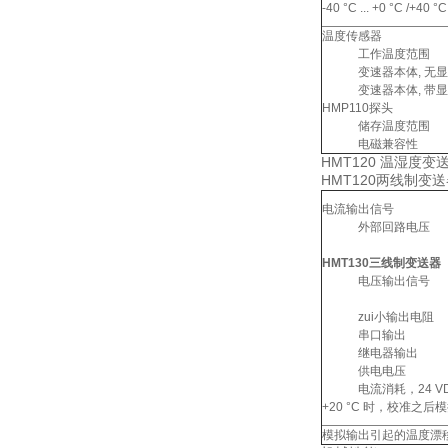
-40 °C ... +0 °C /+40 °C
温度传感器
工作温度范围
变速器本体, 无显
变速器本体, 带显
HMP110探头
储存温度范围
电磁兼容性
HMT120 温湿度
HMT120两线制变
电流输出信号
外部回路电压
HMT130三线制变送器
电压输出信号
zui小输出电阻
串口输出
继电器输出
供电电压
电流消耗，24 VD
+20 °C 时，校准之
模拟输出引起的温度漂