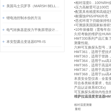
•相对湿度0…100%RH
美国马士贝罗孚（MARSH BELLOFRAM
•压力高耐受可达100
•配置具有精度和高稳定
•耐腐蚀IP65/IP66外壳
锂电池控制水份的方法
•恶劣环境下仍能保持
•可溯源美国国家标准研究
•10年保修期（需每年
电气转换器是按力平衡原理设计和工作的
久经考验的维萨拉HUMI
HMT330系列产品汇
本安型露点变送器EPR-IS
测量性能。
六种可互换探头型号，
HMT361，适用于壁挂
HMT363，适用于管
HMT364，适用于zui
HMT365，适用于高温
HMT367，适用于高湿
HMT368，适用于zui高
本质安全型仪表 - 全
符合各类标准要求，包括VT
产品认证体系IECEx)
可互换探头模块内包含
维萨拉温湿度变送器HMT
相对湿度测量
​量程