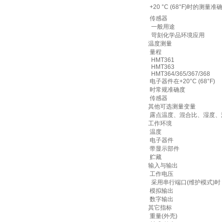
​+20 °C (68°F)时的测量准
​传感器
​ 一般用途
​ 苛刻化学品环境应用
温度测量
量程
​ HMT361
​ HMT363
​ HMT364/365/367/368
电子器件在+20°C (68°F)
时常规准确度
​传感器
其他可选测量变量
露点温度、混合比、湿度、
工作环境
温度
电子器件
带显示部件
贮藏
输入与输出
​工作电压
​ 采用串行端口(维护模式)时
​模拟输出
​数字输出
其它指标
重量(外壳)