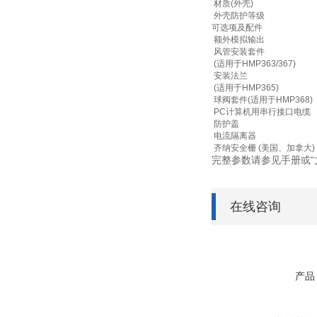
材质(外壳)
外壳防护等级
可选项及配件
​额外模拟输出
​风管安装套件
(适用于HMP363/367)
​安装法兰
(适用于HMP365)
​球阀套件(适用于HMP368)
PC计算机用串行接口电缆
​防护盖
电流隔离器
​齐纳安全栅 (美国、加拿大)
完整参数请参见手册或“
在线咨询
产品