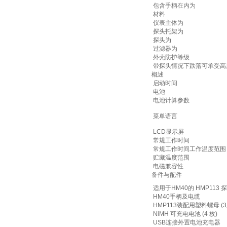
包含手柄在内为
材料
仪表主体为
探头托架为
探头为
过滤器为
外壳防护等级
带探头情况下跌落可承受高
概述
启动时间
电池
电池计算参数
菜单语言
LCD显示屏
常规工作时间
常规工作时间工作温度范围
贮藏温度范围
电磁兼容性
备件与配件
适用于HM40的 HMP113 
HM40手柄及电缆
HMP113装配用塑料螺母 (3
NiMH 可充电电池 (4 枚)
USB连接外置电池充电器