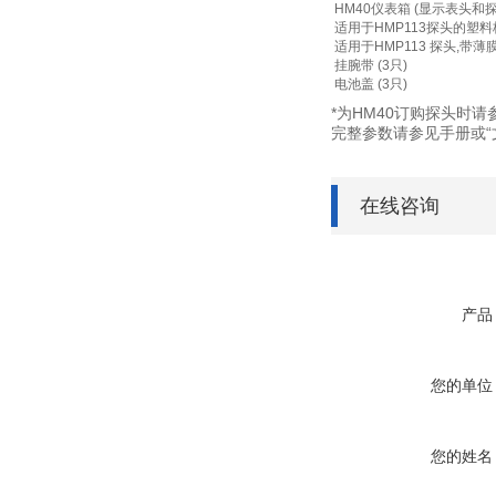
HM40仪表箱 (显示表头和探
适用于HMP113探头的塑
适用于HMP113 探头,带
挂腕带 (3只)
电池盖 (3只)
*为HM40订购探头时请
完整参数请参见手册或“
在线咨询
产品
您的单位
您的姓名