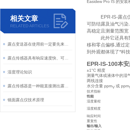
Easidew Pro I
相关文章
EPR-IS-
露点
可防结露及油气污染
RELATED ARTICLES
高稳定且测量范围宽
此外它还具有
露点变送器在使用前一定要先来了解下这些
移
和零点偏移,通过
到外观都体现了*科技
露点传感器具有响应速度快、可靠性高的优点
EPR-IS-100
±1°C 精度
湿度理论知识
测量气体或液体中的湿
两线连接
露点传感器是一种能直接测出露点温度的仪器
水分含量 ppm
或 ppm
V
技术指标
性能
镜面露点仪技术原理
湿度量程
湿度精度
响应时间
重复性
输出/输入