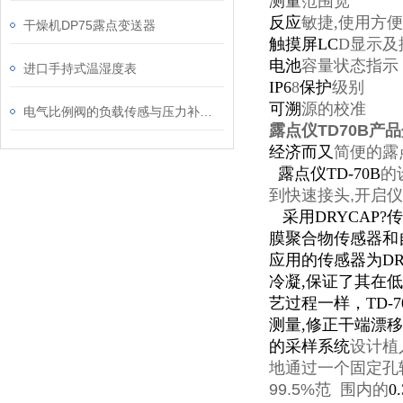
测量
范围
宽
反应
敏捷,
使用方便
干燥机DP75露点变送器
触摸屏LC
D
显示及
电池
容量
状态指示
进口手持式温湿度表
I
P
6
8
保护
级
别
可溯
源的
校准
电气比例阀的负载传感与压力补偿技术简介
露点仪TD70B产
经
济而又
简便的露
露点
仪TD-70B
的
到快速接头,开启
采用DRYCAP?
膜聚合物传感器和自
应用的传感器为D
冷凝,保证了其在
艺过程一样，TD-
测量,修正干端漂
的
采
样
系统
设计植
地通过一个固定孔
99.5%范 围内的
0
.