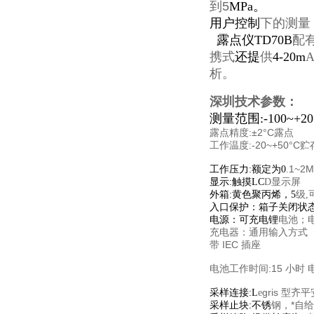
到5
M
P
a
。
用
户控制
下的测
量
露点
仪TD70B
配
携式
还提
供
4
-
20
m
析。
深圳技术参数：
测量范围:-100~+2
露点精度:±2°C露点
工作温度:-20~+50°C贮存
1~2
工作压力:额定为0
.
显示屏
显示:触摸LC
D
外箱:黄色聚丙烯，5
级
入口保护：箱子关闭状
电源：可充电锂
电池；
充电器：通用输入方式
带 IEC 插座
电池工作时间:15 小时 电
gris 型
采样连接:L
e
，*自
采样止块:不锈
钢