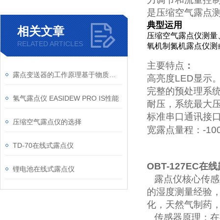
是压缩空气露点
典型运用
相关文章
压缩空气露点仪测量
RELATED ARTICLES
氧机制氮机露点仪测
主要特点
：
露点变送器的工作原理基于物质的相变规律
高亮度
LED
显示
完整的预处理系
氢气露点仪 EASIDEW PRO IS性能
耐压，系统最大
标准串口通讯接
压缩空气露点仪的选择
宽露点量程：
-10
TD-70在线式露点仪
OBT-127EC
在线
锂电池在线式露点仪
露点仪核心传感
的湿度测量经验
化，天然气制药
传感器原理：在