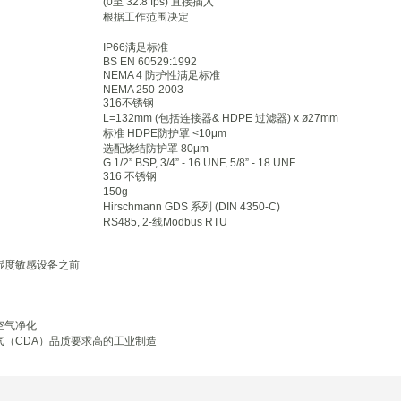
(0至 32.8 fps) 直接插入
根据工作范围决定
IP66满足标准
BS EN 60529:1992
NEMA 4 防护性满足标准
NEMA 250-2003
316不锈钢
L=132mm (包括连接器& HDPE 过滤器) x ø27mm
标准 HDPE防护罩 <10μm
选配烧结防护罩 80μm
G 1/2” BSP, 3/4” - 16 UNF, 5/8” - 18 UNF
316 不锈钢
150g
Hirschmann GDS 系列 (DIN 4350-C)
RS485, 2-线Modbus RTU
湿度敏感设备之前
空气净化
气（CDA）品质要求高的工业制造