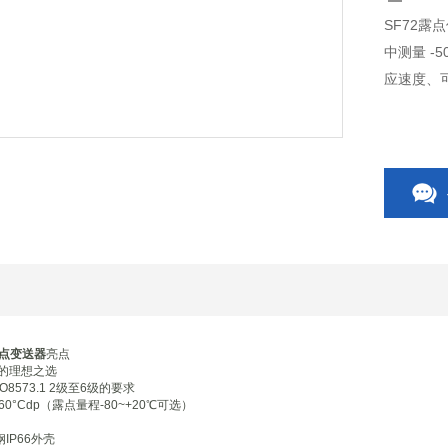
SF72
中测量 -
应速度、
露点变送器
亮点
的理想之选
8573.1 2级至6级的要求
0°Cdp（露点量程-80~+20℃可选）
IP66外壳