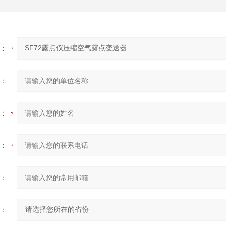
：
：
：
：
：
：