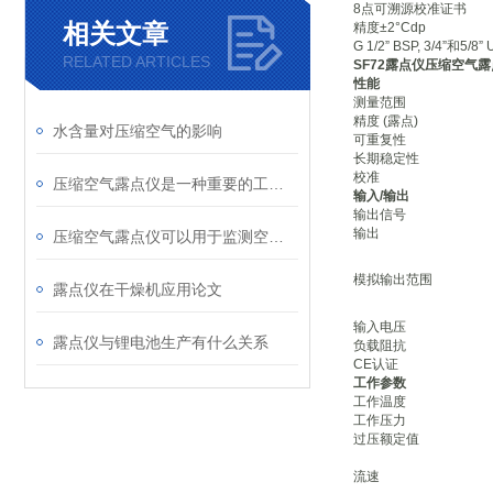
8点可溯源校准证书
相关文章
精度±2°Cdp
G 1/2” BSP, 3/4”和5
RELATED ARTICLES
SF72露点仪压缩空气
性能
测量范围
精度 (露点)
水含量对压缩空气的影响
可重复性
长期稳定性
校准
压缩空气露点仪是一种重要的工业分析仪器
输入/输出
输出信号
输出
压缩空气露点仪可以用于监测空气中的湿度
模拟输出范围
露点仪在干燥机应用论文
输入电压
露点仪与锂电池生产有什么关系
负载阻抗
CE认证
工作参数
工作温度
工作压力
过压额定值
流速