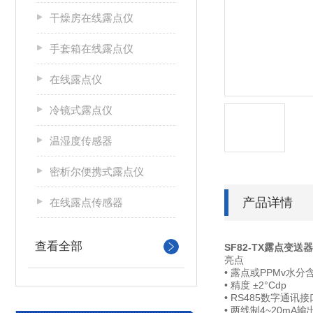
干燥房在线露点仪
手套箱在线露点仪
在线露点仪
冷镜式露点仪
温湿度传感器
密析尔便携式露点仪
产品详情
在线露点传感器
查看全部
SF82-TX露点变送
亮点
• 露点或PPMv水分
• 精度 ±2°Cdp
• RS485数字通讯接
• 两线制4~20mA输