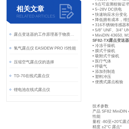
• 9点可追溯校验证
相关文章
• 5~28V DC供电
• 快速响应水分变化
RELATED ARTICLES
• 降低拥有成本，维
• 316不锈钢传感
• 5/8" UNF、3/4"
露点变送器的工作原理基于物质的相变规律
• MiniDIN 43650
SF82-TX露点变送
• 冷冻干燥机
氢气露点仪 EASIDEW PRO IS性能
• 膜式干燥机
• 吸附式干燥机
• 医疗气体
压缩空气露点仪的选择
• 呼吸气
• 添加剂制造
TD-70在线式露点仪
• 塑料冲压
• 便携式露点检验
锂电池在线式露点仪
技术参数
产品 SF82 MiniDIN 
性能
量程 -80至+20℃露
精度 ±2°C 露点*