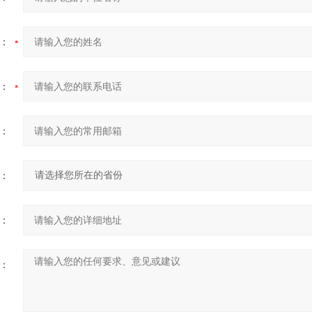
：
：
：
：
：
：