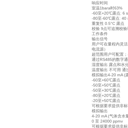
响应时间
室温1bara时63%
-60至+20℃露点: 6 s
-80至-60℃露点: 40 
重复性 0.5°C 露点
校验 9点可追溯校验
工作条件
输出信号
用户可在量程内灵活配
电流源）
超范围用户可配置；4-
通过RS485的数字通信
湿度输出 露点和水
温度输出 不可用 通过
模拟输出4-20 mA (
-60至+60℃露点
-50至+50℃露点
-50至+30℃露点
-80至+20℃露点
-20至+50℃露点
可根据要求提供非标
模拟输出
4-20 mA (气体含水
0 至 24000 ppmv
可根据要求提供非标