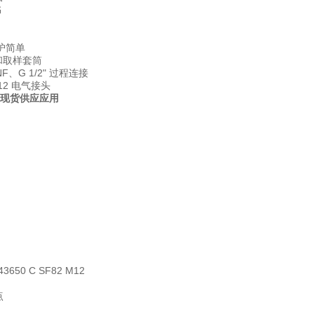
书
护简单
器和取样套筒
 UNF、G 1/2" 过程连接
, M12 电气接头
器现货供应
应用
43650 C SF82 M12
点