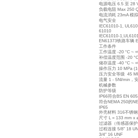
电源电压 6.5 至 28 V
负载电阻 Max 250 Q 
电流消耗 23mA 模拟
电气安全
IEC61010-1, UL610
61010
IEC61010-1,UL6101
EN61373铁路车辆 EN
工作条件
工作温度 -20 °C ~ +
补偿温度范围 -20 °C 
储存温度 -40 °C ~ +
操作压力 10 MPa (10
压力安全等级 45 MPa 
流量 1 - 5Nl/mi
机械参数
防护等级
IP66符合BS EN 60
符合NEMA 250的N
IP65
外壳材料 316不锈钢
尺寸 L = 133 mm 
过滤器（传感器保护） 标
过程连接 5/8" 18 U
3/4" 16 UNF