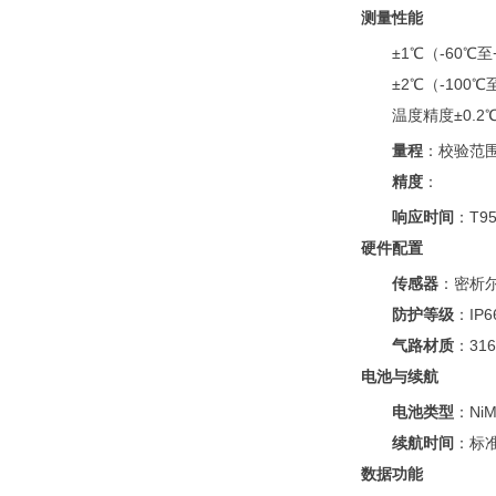
测量性能
±1℃（-60℃
±2℃（-100
温度精度±0.2
量程
：校验范围
精度
：
响应时间
：T9
硬件配置
传感器
：密析尔
防护等级
：IP
气路材质
：31
电池与续航
电池类型
：NiM
续航时间
：标准
数据功能