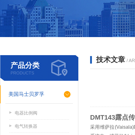
技术文章
/ A
产品分类
PRODUCTS
美国马士贝罗孚
电器比例阀
DMT143露点
电气转换器
采用维萨拉
(Vaisal