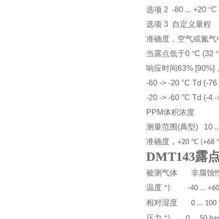
选项
2 -80 ... +20
°
C 
选项
3
自定义量程
准确度，空气或氮气
当露点低于
0
°
C (32
°
响应时间
63% [90%]
-60 -> -20 °C Td (-76 
-20 -> -60 °C Td (-4 
PPM
体积浓度
测量范围
(
典型
) 10 .
准确度，
°
+20
C (+68
DMT143露
被测气体
非腐蚀
温度
*) -40 ... +60 °C
相对湿度
0 ... 100
压力
*) 0 ... 50 bara