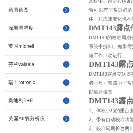
系统中。维萨拉
(Vai
德国德图
合可以有非常良好的
体，对流速变化也不
DMT143露
深圳温湿度
DMT143
的校准周期
英国michell
系统中拆卸。如果需
偏工作自动进行。
DMT143露
芬兰vaisala
DMT143
露点变送器
瑞士rotronic
者小尺寸管路中非常
以重新设置。
DMT143露
奥地利E+E
1
、体积小巧的露点
美国AII氧分析仪
2
、带有自动校准功
3
、校准周期长达两