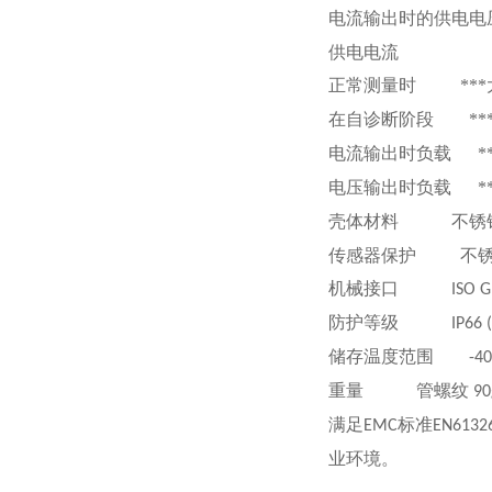
电流输出时的供电电
供电电流
正常测量时
**
在自诊断阶段
**
电流输出时负载
*
电压输出时负载
*
壳体材料
不锈
传感器保护
不
机械接口
ISO G1
防护等级
IP66 (N
储存温度范围
-40 ...
重量
管螺纹
90
满足
标准
EMC
EN6132
业环境。