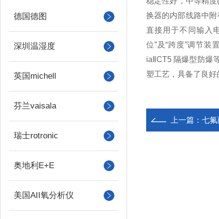
稳定性好，中等精度
换器的内部线路中附
德国德图
直接用于不同输入电信号
位”及“跨度”调节
深圳温湿度
iaⅡCT5 隔爆型
塑工艺，具备了良好
英国michell
芬兰vaisala
上一篇：
七氟
瑞士rotronic
奥地利E+E
美国AII氧分析仪