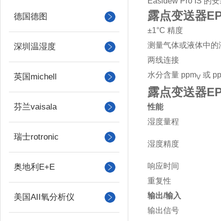
Easidew Pro
露点变送器EPR
德国德图
±1°C 精度
测量气体或液体中的
深圳温湿度
两线连接
水分含量 ppm
或 p
英国michell
V
露点变送器EPA
芬兰vaisala
性能
湿度量程
瑞士rotronic
湿度精度
响应时间
奥地利E+E
重复性
输出/输入
美国AII氧分析仪
输出信号