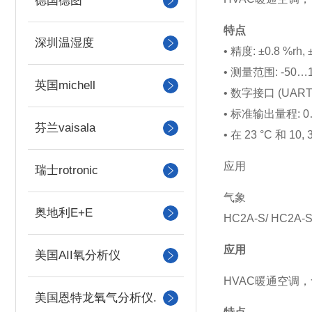
德国德图
特点
深圳温湿度
• 精度: ±0.8 %rh, 
• 测量范围: -50…10
英国michell
• 数字接口 (UAR
• 标准输出量程: 0…1
芬兰vaisala
• 在 23 °C 和 10,
应用
瑞士rotronic
气象
奥地利E+E
HC2A-S/ H
应用
美国AII氧分析仪
HVAC暖通空调
美国恩特龙氧气分析仪.