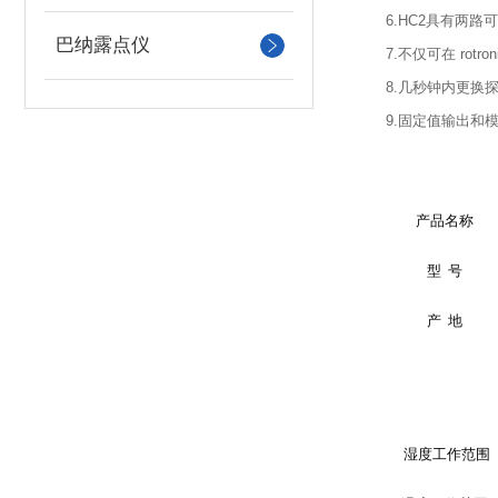
6.HC2
具有两路
巴纳露点仪
7.
不仅可在
rotron
8.
几秒钟内更换探
9.
固定值输出和
产品名称
型 号
产 地
湿度工作范围