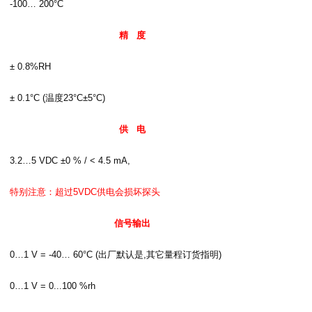
-100… 200°C
精
度
± 0.8%RH
± 0.1°C (
温度
23°C±5°C)
供
电
3.2…5 VDC ±0 % / < 4.5 mA,
特别注意：超过
5VDC
供电会损坏探头
信号输出
0…1 V = -40… 60°C (
出厂默认是
,
其它量程订货指明
)
0…1 V = 0...100 %rh