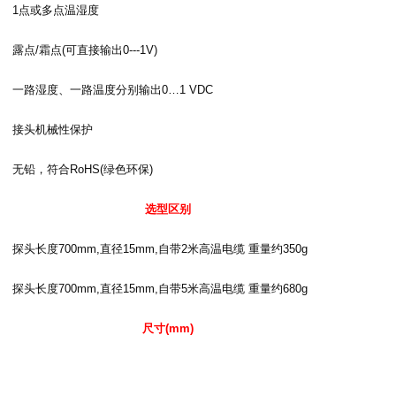
1
点或多点温湿度
露点
/
霜点
(
可直接输出
0---1V)
一路湿度、一路温度分别输出
0…1 VDC
接头机械性保护
无铅，符合
RoHS(
绿色环保
)
选型区别
探头长度
700mm,
直径
15mm,
自带
2
米高温电缆
重量约
350g
探头长度
700mm,
直径
15mm,
自带
5
米高温电缆
重量约
680g
尺寸
(mm)