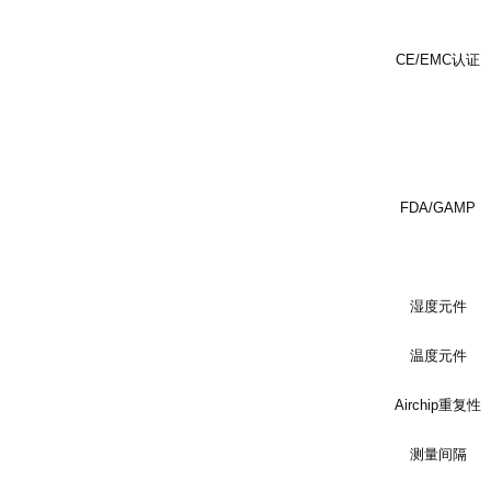
CE/EMC
认证
FDA/GAMP
湿度元件
温度元件
Airchip
重复性
测量间隔