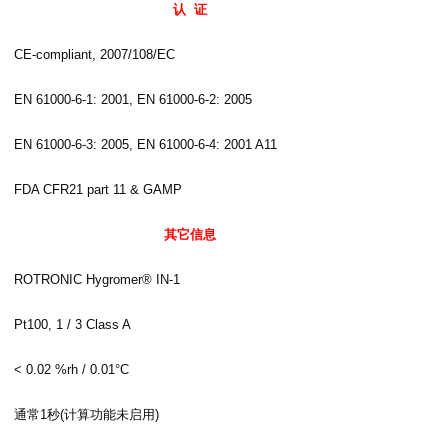
认
证
CE-compliant, 2007/108/EC
EN 61000-6-1: 2001, EN 61000-6-2: 2005
EN 61000-6-3: 2005, EN 61000-6-4: 2001 A11
FDA CFR21 part 11 & GAMP
其它信息
ROTRONIC Hygromer® IN-1
Pt100, 1 / 3 Class A
< 0.02 %rh / 0.01°C
通常
1
秒
(
计算功能未启用
)