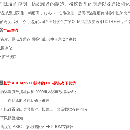
程除湿的控制、纺织设备的制造、橡胶设备的制造以及造纸和化
产品或数据采集，精度高，功耗小，性能稳定，是同行温湿度传感器中性价比
比的角度出发，亦可选择我司自主研发生产的
OEM
温湿度变送器
HCTR
系列，性
器
产品特点
、温度、露点及霜点
,
模拟输出其中任意
2
个参数
数据存储
B
扩展接口
器
基于
AirChip3000
技术的
HC2
探头有下优势
点的温湿度数据补偿和
2000
组温湿度数据存储；
程，可自动诊断及自动修正偏差
户可以设置输出信号量程、报警上下限及数据存储间隔
上下限报警通知
集成度的
ASIC
，微处理器及
EEPROM
存储器