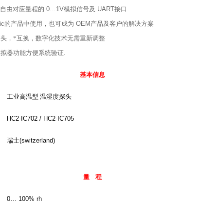
可自由对应量程的
0…1V
模拟信号及
UART
接口
ic
的产品中使用，也可成为
OEM
产品及客户的解决方案
头，*互换，数字化技术无需重新调整
模拟器功能方便系统验证
.
基本信息
工业高温型 温湿度探头
HC2-IC702 / HC2-IC705
瑞士
(switzerland)
量
程
0… 100% rh