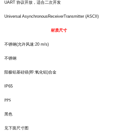
UART
协议开放，适合二次开发
Universal AsynchronousReceiverTransmitter (ASCII)
材质尺寸
不锈钢
(
允许风速
:20 m/s)
不锈钢
阳极铝基硅镁
(
即
:
氧化铝
)
合金
IP65
PPS
黑色
见下面尺寸图