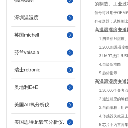
德国德图
的制造、工业过
信号可以用于
OEM
深圳温湿度
列变送器；从性价
高温温湿度变送
英国michell
1.
测量相对湿度
2.2000
组温湿度
芬兰vaisala
3.UART
接口
/US
4.
自诊断功能
瑞士rotronic
5.
趋势指示
高温温湿度变送
奥地利E+E
1.30,000
个参考
2.
通过相应的编
美国AII氧分析仪
3.
自由编程：用
4.
传感器失效及
美国恩特龙氧气分析仪.
5.
芯片中内置高