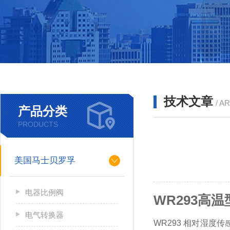
技术文章
/ A
产品分类
PRODUCTS
美国马士贝罗孚
电器比例阀
WR293高
电气转换器
WR293 相对湿度