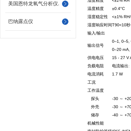
湿度精度
<±2% RH 
美国恩特龙氧气分析仪.
温度精度
±0.4°C
湿度稳定性
<±1% RH
巴纳露点仪
湿度响应时间
T90<10秒
输入/输出
0–1, 0–5,
输出信号
0–20 mA,
供电电压
15 - 27 V 
负载电阻
电流输出: R
电流消耗
1.7 W
工况
工作温度
探头
-30 ～ +2
外壳
-30 ～ +7
储存
-40 ～ +7
机械性能