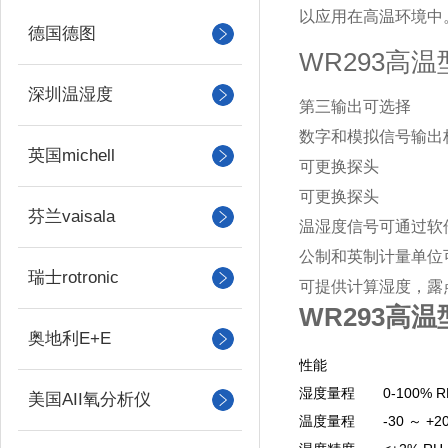
以应用在高温环境中
德国德图
WR293高
深圳温湿度
第三输出可选择
数字和模拟信号输出
英国michell
可更换探头
可更换探头
芬兰vaisala
温湿度信号可通过软
公制和英制计量单位
瑞士rotronic
可提供计算湿度，露
WR293高
奥地利E+E
性能
湿度量程
0-100% R
美国AII氧分析仪
温度量程
-30 ～ +2