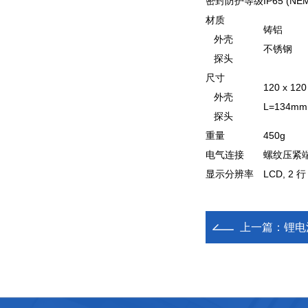
密封防护等级
IP65 (NEM
材质
铸铝
外壳
不锈钢
探头
尺寸
120 x 12
外壳
L=134mm
探头
重量
450g
电气连接
螺纹压紧
显示分辨率
LCD, 2 行
上一篇：
锂电