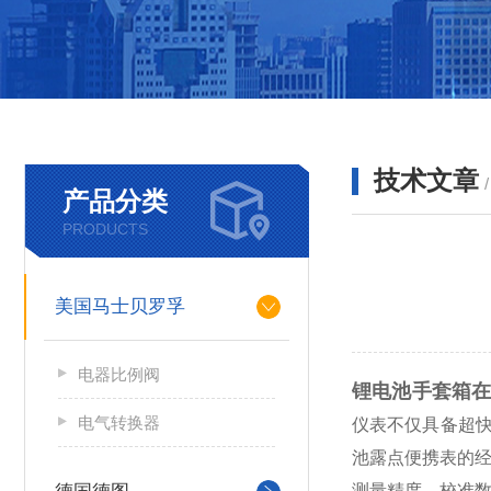
技术文章
产品分类
PRODUCTS
美国马士贝罗孚
电器比例阀
锂电池手套箱
电气转换器
仪表不仅具备超快
池露点便携表的
测量精度。校准数