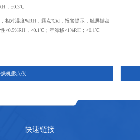
H，±0.3℃
，相对湿度%RH，露点℃td，报警提示，触屏键盘
0.5%RH，<0.1℃；年漂移<1%RH；<0.1℃
干燥机露点仪
快速链接