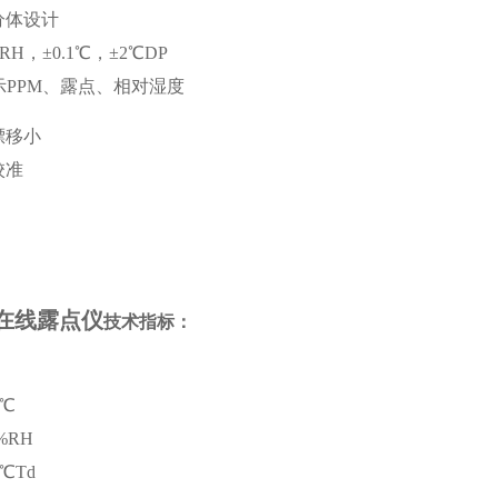
分体设计
RH，±0.1℃，±2℃DP
示PPM、露点、相对湿度
漂移小
校准
在线露点仪
技术指标：
5℃
%RH
0℃Td