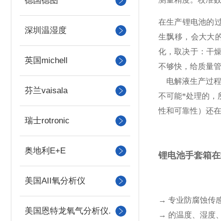
德国德图
在生产锂电池的过
深圳温湿度
生飘移，会大大的
化，取决于：干
英国michell
不够快，给质量管
电解液生产过程
芬兰vaisala
不可能*处理的
性和可靠性）还
瑞士rotronic
奥地利E+E
锂电池手套箱在
美国AII氧分析仪
→ 专业防腐蚀传
美国恩特龙氧气分析仪.
→ 的温度、湿度