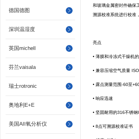
和玻璃金属密封件确保
德国德图
溯源校准系统进行校准
深圳温湿度
亮点
英国michell
•
薄膜和冷冻式干燥机的
芬兰vaisala
•
兼容压缩空气质量
ISO
•
露点测量范围
-60
至
+6
瑞士rotronic
•
响应迅速
奥地利E+E
•
坚固耐用的
316
不锈钢
美国AII氧分析仪
•
8
点可溯源校准证书