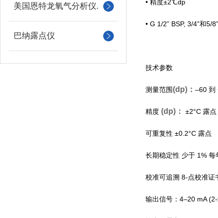
•
精度±
2
℃
dp
美国恩特龙氧气分析仪.
•
G 1/2
”
BSP, 3/4
”和
5/8
巴纳露点仪
技术参数
(dp)：
测量范围
–60
到
(dp)：
精度
±
2
°
C
露点
可重复性
±
0.2
°
C
露点
长期稳定性
少于
1%
每
校准可追溯
8-
点校准证
输出信号：
4–20 mA (2-