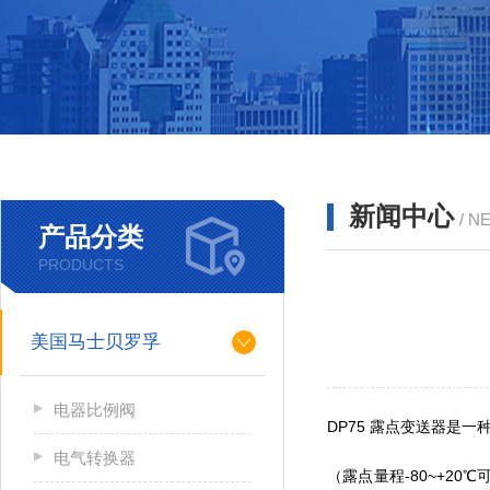
新闻中心
/ N
产品分类
PRODUCTS
美国马士贝罗孚
电器比例阀
DP75
露点变送器是一
电气转换器
（露点量程
-80~+20
℃