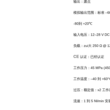
输出：露点
模拟输出范围：标准
–6
-80
到
+20
℃
输入电压：
12–28 V DC
负载：zui大
250 Ω @ 1
CE
认证：已经认证
工作压力：
45 MPa (450
工作温度：–40
到
+60
°
过压：额定值：
x2
工作
流速：
1
到
5 Nl/min
安