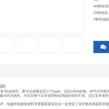
AII氧电池
33氧电池、
II氧传感器一
-120-RT
系列
有*的选择性，要可以测量低至小于1ppb、高到100%的氧。样气中的
量内均为线性，并且在整个正常使用寿命周期内保持不变。其它竞争者所
造技术、电极和电解质材料等重要因素综合在一起优化了这些氧传感器的关