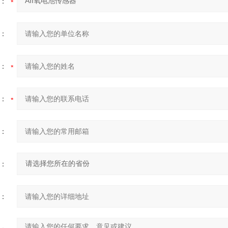
：
：
：
：
：
：
：