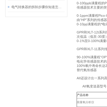
0-100ppb满量程的Pi
电气转换器的拆卸步骤你知道怎样做吗？
传感器技术主要的突
0-1ppm满量程Pico-
由“HP”系列的传
0-10pp满量程的
GPR和XLT-12
次低温（低至-30度
0-1%至0-100%
GPR和XLT-1
90-100%满量程“
电化学传感器技术的
100%氧中寿命长达
替代氧传感器
AII还设计出一系列
AII氧变送器型号
产品名称
痕量氧分析仪