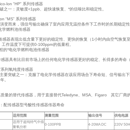
co-lon “HP” 系列传感器
破之一：灵敏度<1ppb、超快速恢复、*的信噪比和稳定性。
lon “MS” 系列传感器
感器演变而来，强信号输出确保了室内应用无温控条件下工作时的长期稳定
*电化学燃料池传感器
t系列传感器表现出低含量下更好的稳定性、更快的恢复（1小时内由空气恢复至
）工作温度下可提供0-100ppm的低量程。
满量程的*电化学燃料电池传感器
1系列传感器具有比目前市场上的任何电化学传感器更好的稳定、长得多的寿命（
OP”系列氧纯度传感器
主要突破之一：克服了电化学传感器在该应用场合下寿命短、信号输出下
2年。
高质量的替代传感器，用于直接替代Teledyne、MSA、Figaro 其它厂
：配传感器型号酸性传感器传器寿命
适用范围
测量范围
输出信号
供电电源
适用于超纯特气中痕
0-100PPB
4-20MA DC
220V 50
量氧分析