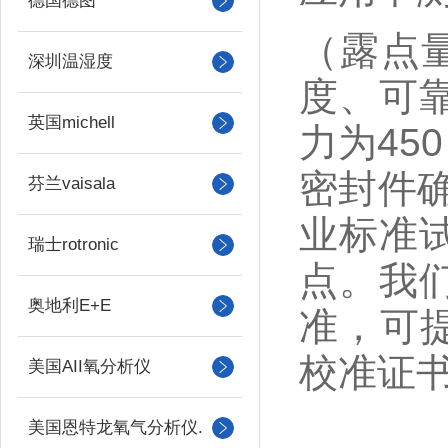
德国德图
（露点量
深圳温湿度
度、可
英国michell
力为45
密封件确
芬兰vaisala
业标准
瑞士rotronic
点。我
奥地利E+E
准，可
校准证
美国AII氧分析仪
美国恩特龙氧气分析仪.