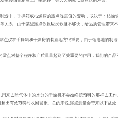
头发生侵蚀和精度上产生飘移，会大大的减低露点仪的寿命。
电池制造中，手操箱或枯燥房的露点湿度值的变动，取决于：枯燥
度等关系，由于某些露点仪反应灵敏度不够快，给品质管理带来
：露点仪在手操箱和干燥房的装置地方很重要，由于锂电池的制
测的露点对整个程序和产质量量起到至关重要的作用，我们的产品
,用来去除气体中的水分的干燥机不会始终按预料的那样去工作
值超出有效范畴时收回警报。总的来说,露点测量会带来以下益处