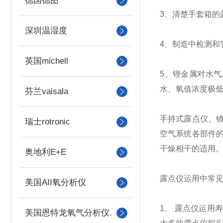
德国德图
3、清楚手套箱的
深圳温湿度
4、制造中检测和
英国michell
5、锂金属对水
水、氧值浓度极
芬兰vaisala
手持式露点仪、
瑞士rotronic
空气系统各部件
干燥相干的适用
奥地利E+E
露点仪运用中常
美国AII氧分析仪
1、 露点仪运用
美国恩特龙氧气分析仪.