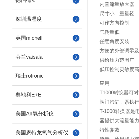
德国德图
内置流量放大器
尺寸小，重量轻
深圳温湿度
可作方向控制
气耗量低
英国michell
任意角度安装
方便的外部调零
芬兰vaisala
供给压力范围广
低压控制灵敏度
瑞士rotronic
应用
T1000转换器
奥地利E+E
阀门汽缸，泵执
T-1000转换
美国AII氧分析仪
器提供大流量能力(可
特性参数
美国恩特龙氧气分析仪.