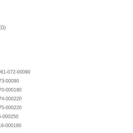
Ω)
961-072-00090
73-00090
70-000180
74-000220
75-000220
6-000250
16-000180